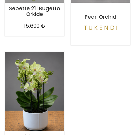
Sepette 2'li Bugetto
Orkide
Pearl Orchid
15.600 ₺
T Ü K E N D İ