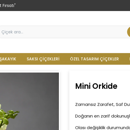
 Fırsatı"
ŞAKAYIK
SAKSI ÇIÇEKLERI
ÖZEL TASARIM ÇIÇEKLER
Mini Orkide
Zamansız Zarafet, Saf D
Doğanın en zarif dokunuşla
Olası değişiklik durumunda