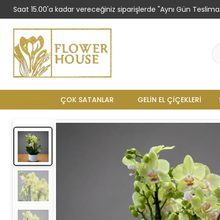
Saat 15.00'a kadar vereceğiniz siparişlerde "Aynı Gün Teslimat
ÇOK SATANLAR
GELIN EL ÇIÇEKLERI