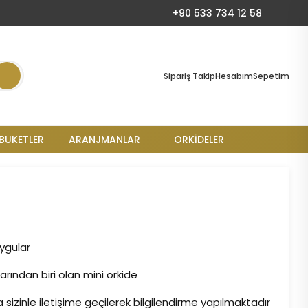
+90 533 734 12 58
Sipariş Takip
Hesabım
Sepetim
BUKETLER
ARANJMANLAR
ORKIDELER
uygular
rından biri olan mini orkide
 sizinle iletişime geçilerek bilgilendirme yapılmaktadır