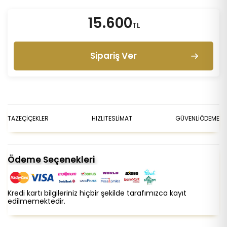
15.600
TL
Sipariş Ver
TAZE
ÇİÇEKLER
HIZLI
TESLİMAT
GÜVENLİ
ÖDEME
Ödeme Seçenekleri
Kredi kartı bilgileriniz hiçbir şekilde tarafımızca kayıt
edilmemektedir.