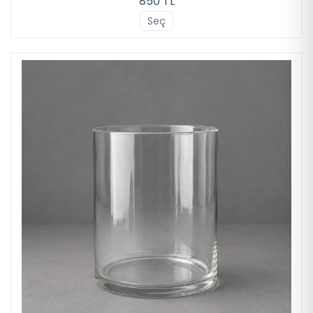
850 TL
Seç