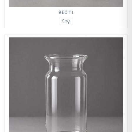
850 TL
Seç