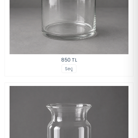
850 TL
Seç