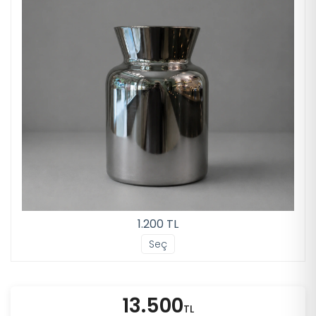
1.200 TL
Seç
13.500
TL