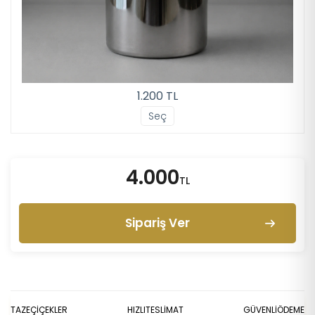
1.200 TL
Seç
4.000
TL
Sipariş Ver
TAZE
ÇİÇEKLER
HIZLI
TESLİMAT
GÜVENLİ
ÖDEME