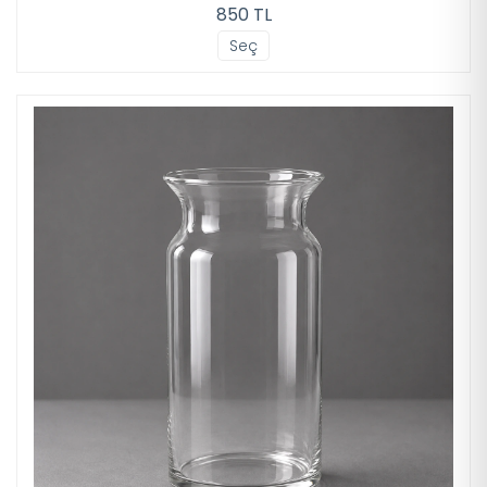
850 TL
Seç