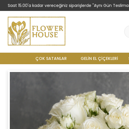
Saat 15.00'a kadar vereceğiniz siparişlerde "Aynı Gün Teslimat
ÇOK SATANLAR
GELIN EL ÇIÇEKLERI