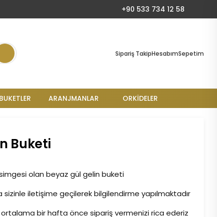
+90 533 734 12 58
Sipariş Takip
Hesabım
Sepetim
BUKETLER
ARANJMANLAR
ORKIDELER
n Buketi
 simgesi olan beyaz gül gelin buketi
 sizinle iletişime geçilerek bilgilendirme yapılmaktadır
ortalama bir hafta önce sipariş vermenizi rica ederiz