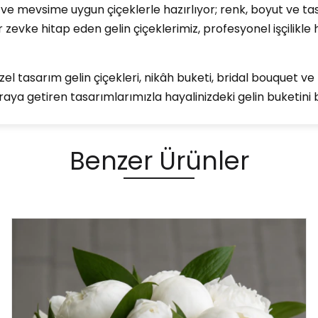
 ve mevsime uygun çiçeklerle hazırlıyor; renk, boyut ve tas
r zevke hitap eden gelin çiçeklerimiz, profesyonel işçilikl
el tasarım gelin çiçekleri, nikâh buketi, bridal bouquet v
r araya getiren tasarımlarımızla hayalinizdeki gelin buketini b
Benzer Ürünler