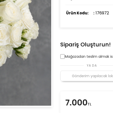
176972
Ürün Kodu:
Sipariş Oluşturun!
Mağazadan teslim almak i
YA DA
7.000
TL