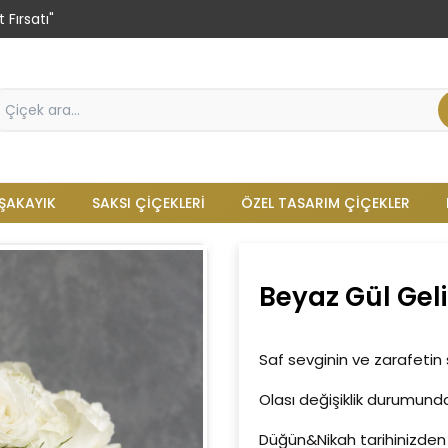
 Fırsatı"
ŞAKAYIK
SAKSI ÇIÇEKLERI
ÖZEL TASARIM ÇIÇEKLER
Beyaz Gül Geli
Saf sevginin ve zarafetin
Olası değişiklik durumunda
Düğün&Nikah tarihinizden 